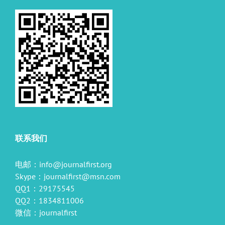
联系我们
电邮：
info@journalfirst.org
Skype：
journalfirst@msn.com
QQ1：29175545
QQ2：1834811006
微信：journalfirst