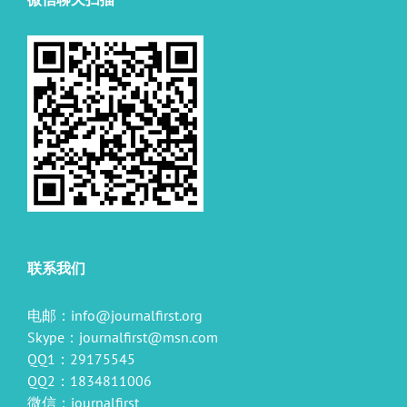
联系我们
电邮：
info@journalfirst.org
Skype：
journalfirst@msn.com
QQ1：29175545
QQ2：1834811006
微信：journalfirst