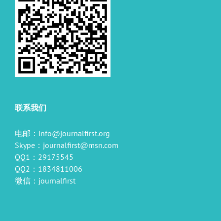
联系我们
电邮：
info@journalfirst.org
Skype：
journalfirst@msn.com
QQ1：29175545
QQ2：1834811006
微信：journalfirst