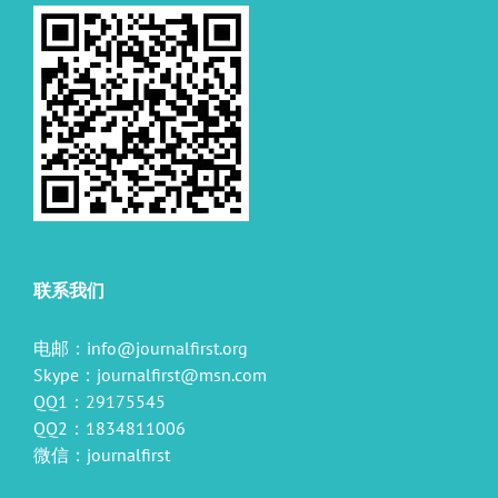
联系我们
电邮：
info@journalfirst.org
Skype：
journalfirst@msn.com
QQ1：29175545
QQ2：1834811006
微信：journalfirst