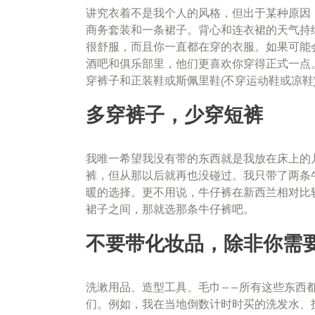
讲究衣着不是我个人的风格，但出于某种原因
商务套装和一条裙子。背心和连衣裙的天气持
很舒服，而且你一直都在穿的衣服。如果可能
酒吧和俱乐部里，他们更喜欢你穿得正式一点
穿裤子和正装鞋或斯佩里鞋(不穿运动鞋或凉鞋
多穿裤子，少穿短裤
我唯一希望我没有带的东西就是我放在床上的
裤，但从那以后就再也没碰过。我只带了两条
暖的选择。更不用说，牛仔裤在新西兰相对比
裙子之间，那就选那条牛仔裤吧。
不要带化妆品，除非你需
洗漱用品、造型工具、毛巾——所有这些东西
们。例如，我在当地倒数计时时买的洗发水、