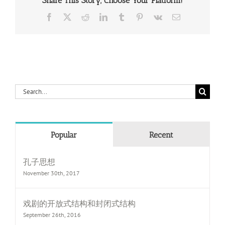
Share This Story, Choose Your Platform!
Facebook
X
Reddit
LinkedIn
Tumblr
Pinterest
Vk
Email
Search
for:
Popular
Recent
孔子思想
November 30th, 2017
戏剧的开放式结构和封闭式结构
September 26th, 2016