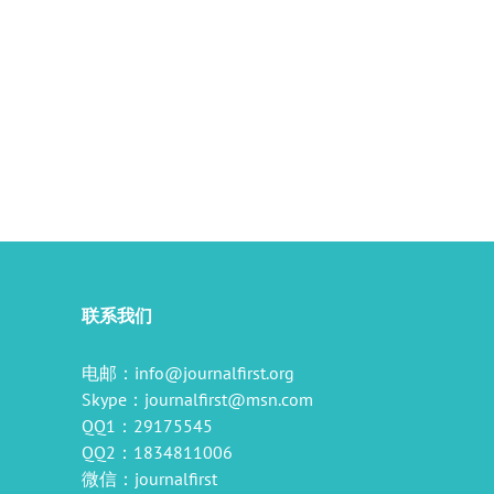
il
联系我们
电邮：
info@journalfirst.org
Skype：
journalfirst@msn.com
QQ1：29175545
QQ2：1834811006
微信：journalfirst