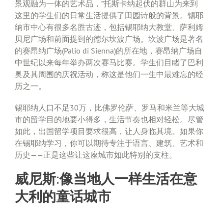
景观融为一体的艺术品，”托斯卡纳起伏的群山为来到
这里的学生们的日常生活提供了田园诗般的背景。锡耶
纳市中心有很多名胜古迹，包括锡耶纳大教堂、萨利姆
贝尼广场和前面提到的德尔坎波广场。坎波广场是著名
的赛昂纳广场(Palio di Sienna)的所在地，赛昂纳广场自
中世纪以来每年举办两次赛马比赛。学生们目睹了巴利
奥及其周围的庆祝活动，称这是他们一生中最难忘的经
历之一。
锡耶纳人口不足30万，比佛罗伦萨、罗马和米兰等大城
市的留学目的地要小得多，生活节奏也相对轻松。尽管
如此，出国留学项目要求很高，让人身临其境。如果你
在锡耶纳学习，你可以期待专注于语言、建筑、艺术和
历史——正是这些让这座城市如此特别的支柱。
威尼斯:像当地人一样生活在意
大利的童话城市