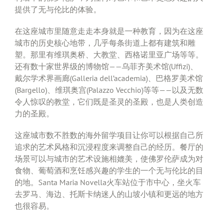
提供了无与伦比的体验。
在这座城市里随意走走本身就是一种教育，因为在这座
城市的历史核心地带，几乎每条街道上都有建筑和雕
塑。那里有维琪奥桥、大教堂、西格诺里亚广场等等。
还有数十家世界级的博物馆——乌菲齐美术馆(Uffizi)、
戴尔学术界画廊(Galleria dell’academia)、巴格罗美术馆
(Bargello)、维琪奥宫(Palazzo Vecchio)等等——以及无数
令人惊叹的教堂，它们既是圣灵的圣殿，也是人类创造
力的圣殿。
这座城市数不胜数的海外留学项目让你可以根据自己所
追求的艺术风格和沉浸程度来调整自己的经历。餐厅的
场景可以与城市的艺术设施相媲美，使佛罗伦萨成为对
食物、葡萄酒和烹饪感兴趣的学生的一个无与伦比的目
的地。Santa Maria Novella火车站位于市中心，坐火车
去罗马、海边、托斯卡纳迷人的山坡小镇和更远的地方
也很容易。