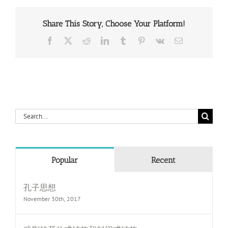
Share This Story, Choose Your Platform!
Facebook
X
Reddit
LinkedIn
Tumblr
Pinterest
Vk
Email
Search
for:
Popular
Recent
孔子思想
November 30th, 2017