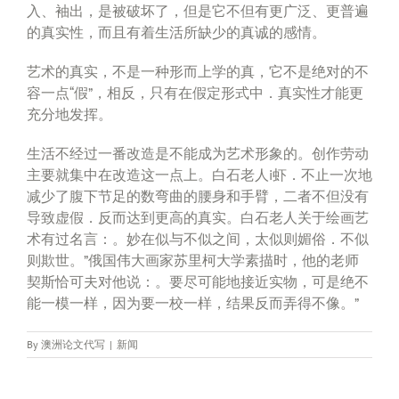
入、袖出，是被破坏了，但是它不但有更广泛、更普遍
的真实性，而且有着生活所缺少的真诚的感情。
艺术的真实，不是一种形而上学的真，它不是绝对的不
容一点“假”，相反，只有在假定形式中．真实性才能更
充分地发挥。
生活不经过一番改造是不能成为艺术形象的。创作劳动
主要就集中在改造这一点上。白石老人i虾．不止一次地
减少了腹下节足的数弯曲的腰身和手臂，二者不但没有
导致虚假．反而达到更高的真实。白石老人关于绘画艺
术有过名言：。妙在似与不似之间，太似则媚俗．不似
则欺世。”俄国伟大画家苏里柯大学素描时，他的老师
契斯恰可夫对他说：。要尽可能地接近实物，可是绝不
能一模一样，因为要一校一样，结果反而弄得不像。”
By
澳洲论文代写
|
新闻