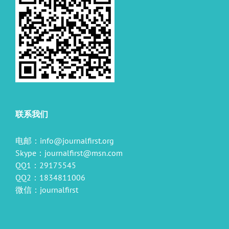
联系我们
电邮：
info@journalfirst.org
Skype：
journalfirst@msn.com
QQ1：29175545
QQ2：1834811006
微信：journalfirst