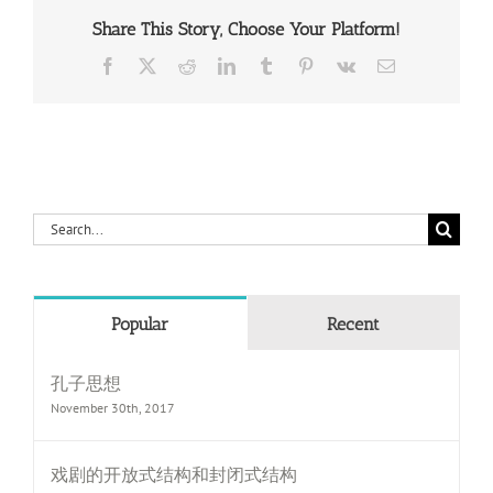
Share This Story, Choose Your Platform!
Facebook
X
Reddit
LinkedIn
Tumblr
Pinterest
Vk
Email
Search
for:
Popular
Recent
孔子思想
November 30th, 2017
戏剧的开放式结构和封闭式结构