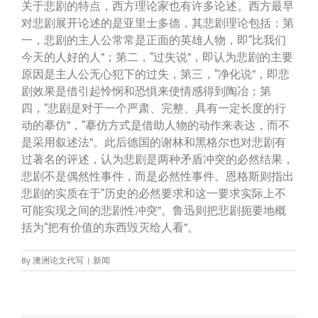
关于悲剧的特点，西方理论家也有许多论述。西方最早
对悲剧展开论述的是亚里士多德，其悲剧理论包括：第
一，悲剧的主人公常常是正面的英雄人物，即“比我们
今天的人好的人”；第二，“过失说”，即认为悲剧的主要
原因是主人公无心犯下的过失，第三，“净化说”，即悲
剧效果是借引起怜悯和恐惧来使情感得到陶冶；第
四，“悲剧是对于一个严肃、完整、具有一定长度的行
动的摹仿”，“摹仿方式是借助人物的动作来表达，而不
是采用叙述法”。此后德国的谢林和黑格尔也对悲剧有
过著名的评述，认为悲剧是两种矛盾冲突的必然结果，
悲剧不是偶然性事件，而是必然性事件。恩格斯则指出
悲剧的实质在于“历史的必然要求和这一要求实际上不
可能实现之间的悲剧性冲突”。鲁迅则把悲剧扼要地概
括为“把有价值的东西毁灭给人看”。
By
澳洲论文代写
|
新闻