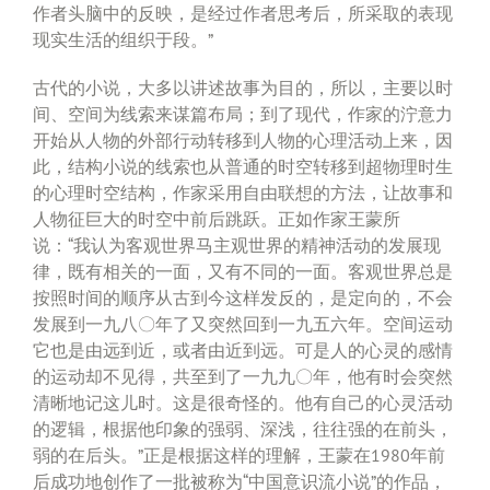
作者头脑中的反映，是经过作者思考后，所采取的表现
现实生活的组织于段。”
古代的小说，大多以讲述故事为目的，所以，主要以时
间、空间为线索来谋篇布局；到了现代，作家的泞意力
开始从人物的外部行动转移到人物的心理活动上来，因
此，结构小说的线索也从普通的时空转移到超物理时生
的心理时空结构，作家采用自由联想的方法，让故事和
人物征巨大的时空中前后跳跃。正如作家王蒙所
说：“我认为客观世界马主观世界的精神活动的发展现
律，既有相关的一面，又有不同的一面。客观世界总是
按照时间的顺序从古到今这样发反的，是定向的，不会
发展到一九八〇年了又突然回到一九五六年。空间运动
它也是由远到近，或者由近到远。可是人的心灵的感情
的运动却不见得，共至到了一九九〇年，他有时会突然
清晰地记这儿时。这是很奇怪的。他有自己的心灵活动
的逻辑，根据他印象的强弱、深浅，往往强的在前头，
弱的在后头。”正是根据这样的理解，王蒙在1980年前
后成功地创作了一批被称为“中国意识流小说”的作品，