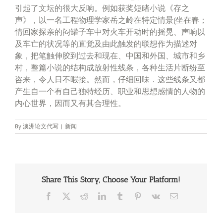
引起了文坛的很大反响。例如获奖短睹小说《存之
声》，以一名工程物理学家岳之岭在特定情景(坐在春；
情回家探亲的闷罐子车中对火车开动时的摇晃、声响以
及车亡的状况等的直觉及由此触发的联想作为描述对
象，把笔触伸胶到过去和现在、中国和外国、城市和乡
村，整篇小说的结构成放射性线条，各种生活片断纷至
咨来，令人日不暇接。然而，仔细回味．这些线条又都
产生自一个有自己独特经历、职业和思想感情的人物的
内心世界，因而又有其合理性。
By
澳洲论文代写
|
新闻
Share This Story, Choose Your Platform!
Facebook
X
Reddit
LinkedIn
Tumblr
Pinterest
Vk
Email