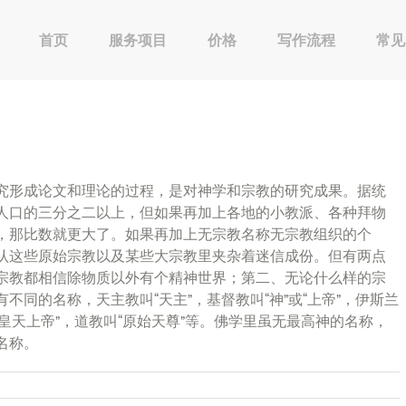
首页
服务项目
价格
写作流程
常见
究形成论文和理论的过程，是对神学和宗教的研究成果。据统
人口的三分之二以上，但如果再加上各地的小教派、各种拜物
，那比数就更大了。如果再加上无宗教名称无宗教组织的个
认这些原始宗教以及某些大宗教里夹杂着迷信成份。但有两点
宗教都相信除物质以外有个精神世界；第二、无论什么样的宗
同的名称，天主教叫“天主”，基督教叫“神”或“上帝”，伊斯兰
或“皇天上帝”，道教叫“原始天尊”等。佛学里虽无最高神的名称，
名称。