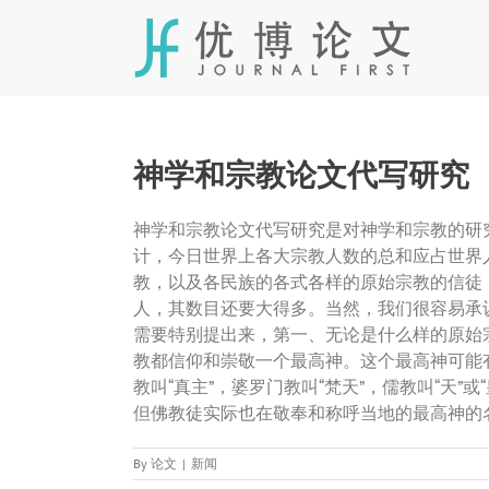
Skip
to
content
神学和宗教论文代写研究
神学和宗教论文代写研究是对神学和宗教的研
计，今日世界上各大宗教人数的总和应占世界
教，以及各民族的各式各样的原始宗教的信徒
人，其数目还要大得多。当然，我们很容易承
需要特别提出来，第一、无论是什么样的原始
教都信仰和崇敬一个最高神。这个最高神可能有不
教叫“真主”，婆罗门教叫“梵天”，儒教叫“天”
但佛教徒实际也在敬奉和称呼当地的最高神的
By
论文
|
新闻