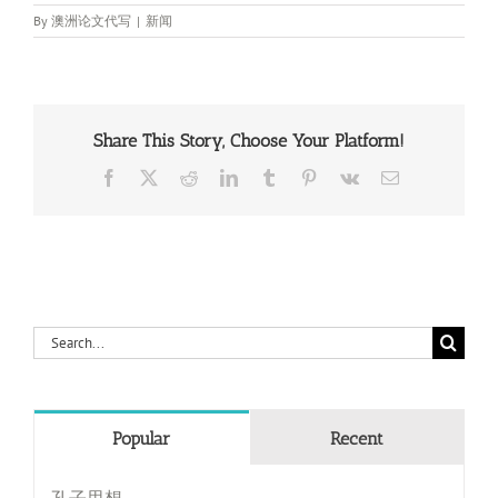
By
澳洲论文代写
|
新闻
Share This Story, Choose Your Platform!
Facebook
X
Reddit
LinkedIn
Tumblr
Pinterest
Vk
Email
Search
for:
Popular
Recent