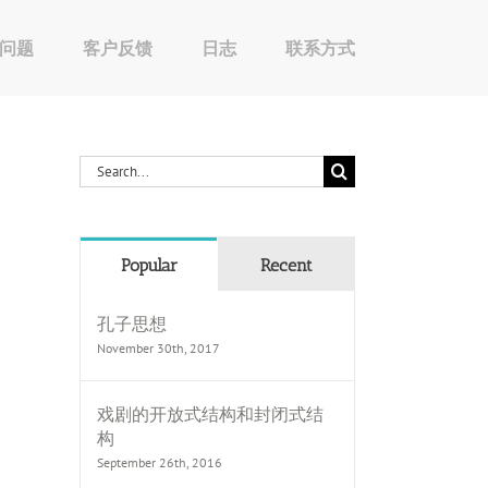
问题
客户反馈
日志
联系方式
Search
for:
Popular
Recent
孔子思想
November 30th, 2017
戏剧的开放式结构和封闭式结
构
September 26th, 2016