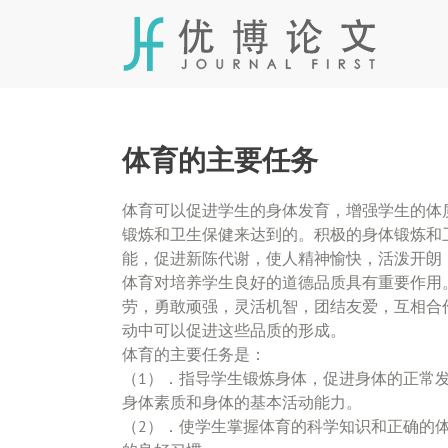
Skip
to
content
体育的主要任务
体育可以促进学生的身体发育，增强学生的体
锻炼和卫生保健来达到的。积极的身体锻炼和
能，促进新陈代谢，使人精神愉快，活泼开朗
体育对培养学生良好的道德品质具有重要作用
劳，勇敢顽强，灵活机智，团结友爱，互相合
动中可以促进这些品质的形成。
体育的主要任务是：
（1）．指导学生锻炼身体，促进身体的正常
身体素质和身体的基本活动能力。
（2）．使学生掌握体育的科学知识和正确的