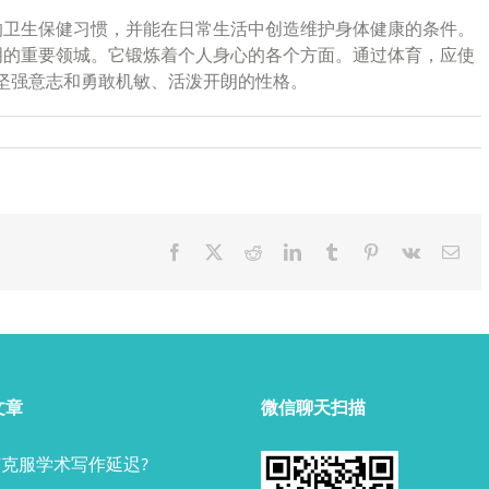
的卫生保健习惯，并能在日常生活中创造维护身体健康的条件。
明的重要领城。它锻炼着个人身心的各个方面。通过体育，应使
坚强意志和勇敢机敏、活泼开朗的性格。
Facebook
X
Reddit
LinkedIn
Tumblr
Pinterest
Vk
Ema
文章
微信聊天扫描
克服学术写作延迟?