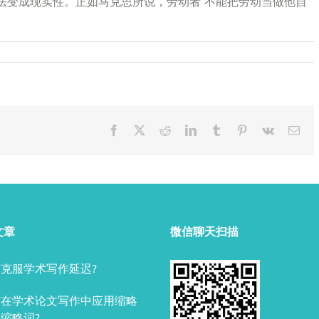
法变成现实性。正如马克思所说，劳动者“不能把劳动当做他自
Facebook
X
Reddit
LinkedIn
Tumblr
Pinterest
Vk
Ema
文章
微信聊天扫描
克服学术写作延迟?
何在学术论文写作中应用缩略
缩略词?