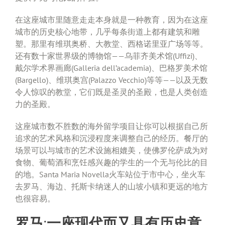
在这座城市里随意走走本身就是一种教育，因为在这座
城市的历史核心地带，几乎每条街道上都有建筑和雕
塑。那里有维琪奥桥、大教堂、西格诺里亚广场等等。
还有数十家世界级的博物馆——乌菲齐美术馆(Uffizi)、
戴尔学术界画廊(Galleria dell’academia)、巴格罗美术馆
(Bargello)、维琪奥宫(Palazzo Vecchio)等等——以及无数
令人惊叹的教堂，它们既是圣灵的圣殿，也是人类创造
力的圣殿。
这座城市数不胜数的海外留学项目让你可以根据自己所
追求的艺术风格和沉浸程度来调整自己的经历。餐厅的
场景可以与城市的艺术设施相媲美，使佛罗伦萨成为对
食物、葡萄酒和烹饪感兴趣的学生的一个无与伦比的目
的地。Santa Maria Novella火车站位于市中心，坐火车
去罗马、海边、托斯卡纳迷人的山坡小镇和更远的地方
也很容易。
罗马:一座现代而又具有历史意