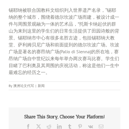
锡耶纳被联合国教科文组织列入世界遗产名录，“锡耶
纳的整个城市，围绕着德尔坎波广场而建，被设计成一
件与周围景观融为一体的艺术品，”托斯卡纳起伏的群
山为来到这里的学生们的日常生活提供了田园诗般的背
景。锡耶纳市中心有很多名胜古迹，包括锡耶纳大教
堂、萨利姆贝尼广场和前面提到的德尔坎波广场。坎波
广场是著名的赛昂纳广场(Palio di Sienna)的所在地，赛
昂纳广场自中世纪以来每年举办两次赛马比赛。学生们
目睹了巴利奥及其周围的庆祝活动，称这是他们一生中
最难忘的经历之一。
By
澳洲论文代写
|
新闻
Share This Story, Choose Your Platform!
Facebook
X
Reddit
LinkedIn
Tumblr
Pinterest
Vk
Email