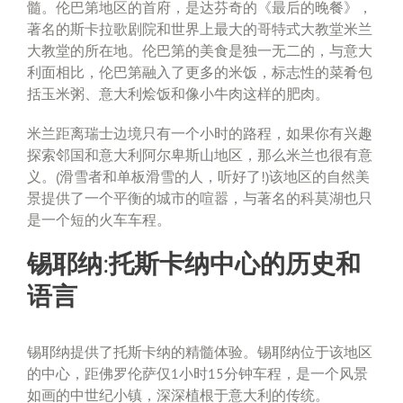
髓。伦巴第地区的首府，是达芬奇的《最后的晚餐》，
著名的斯卡拉歌剧院和世界上最大的哥特式大教堂米兰
大教堂的所在地。伦巴第的美食是独一无二的，与意大
利面相比，伦巴第融入了更多的米饭，标志性的菜肴包
括玉米粥、意大利烩饭和像小牛肉这样的肥肉。
米兰距离瑞士边境只有一个小时的路程，如果你有兴趣
探索邻国和意大利阿尔卑斯山地区，那么米兰也很有意
义。(滑雪者和单板滑雪的人，听好了!)该地区的自然美
景提供了一个平衡的城市的喧嚣，与著名的科莫湖也只
是一个短的火车车程。
锡耶纳:托斯卡纳中心的历史和
语言
锡耶纳提供了托斯卡纳的精髓体验。锡耶纳位于该地区
的中心，距佛罗伦萨仅1小时15分钟车程，是一个风景
如画的中世纪小镇，深深植根于意大利的传统。