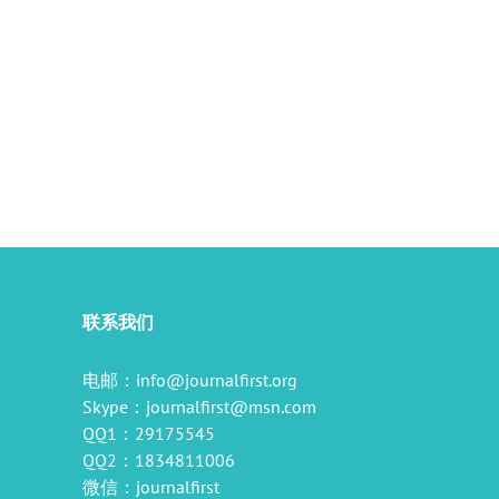
il
联系我们
电邮：
info@journalfirst.org
Skype：
journalfirst@msn.com
QQ1：29175545
QQ2：1834811006
微信：journalfirst