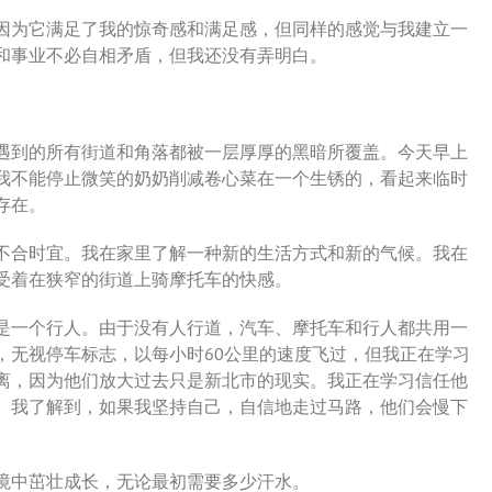
因为它满足了我的惊奇感和满足感，但同样的感觉与我建立一
和事业不必自相矛盾，但我还没有弄明白。
遇到的所有街道和角落都被一层厚厚的黑暗所覆盖。今天早上
我不能停止微笑的奶奶削减卷心菜在一个生锈的，看起来临时
存在。
不合时宜。我在家里了解一种新的生活方式和新的气候。我在
受着在狭窄的街道上骑摩托车的快感。
是一个行人。由于没有人行道，汽车、摩托车和行人都共用一
，无视停车标志，以每小时60公里的速度飞过，但我正在学习
离，因为他们放大过去只是新北市的现实。我正在学习信任他
。我了解到，如果我坚持自己，自信地走过马路，他们会慢下
境中茁壮成长，无论最初需要多少汗水。