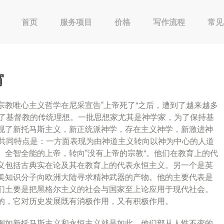
首页
服务项目
价格
写作流程
常见
宵
宗教唯心主义哲学在尼采宣告“上帝死了”之后，遭到了越来越多
击了基督教的传统理想。一批思想家尤其是神学家，为了保持基
现了新托马斯主义，新正统派神学，存在主义神学，新激进神
的共同特点是：一方面表现为由神道主义转向以神为中心的人道
、全智全能的上帝，转向“没有上帝的宗教”。他们在教育上的代
义包括古典实在论及其在教育上的代表永恒主义。另一个是英
美知识分子向欧洲大陆寻求精神武器的产物。他的主要代表是
们土要是把黑格尔主义的社会与国家至上论应用于现代社会。
的，它对历史发展既有消极作用，又有积极作用。
例如新托马斯主义和永恒主义就是如此。他们部从人性不变的