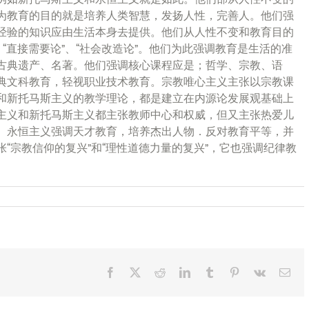
为教育的目的就是培养人类智慧，发扬人性，完善人。他们强
经验的知识应由生活本身去提供。他们从人性不变和教育目的
“直接需要论”、“社会改造论”。他们为此强调教育是生活的准
古典遗产、名著。他们强调核心课程应是；哲学、宗教、语
典文科教育，轻视职业技术教育。宗教唯心主义主张以宗教课
和新托马斯主义的教学理论，都是建立在内源论发展观基础上
主义和新托马斯主义都主张教师中心和权威，但又主张热爱儿
。永恒主义强调天才教育，培养杰出人物．反对教育平等，并
“宗教信仰的复兴”和“理性道德力量的复兴”，它也强调纪律教
Facebook
X
Reddit
LinkedIn
Tumblr
Pinterest
Vk
Ema