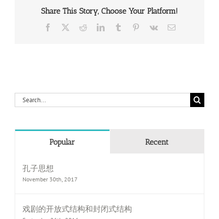
Share This Story, Choose Your Platform!
Facebook
X
Reddit
LinkedIn
Tumblr
Pinterest
Vk
Email
Search
for:
Popular
Recent
孔子思想
November 30th, 2017
戏剧的开放式结构和封闭式结构