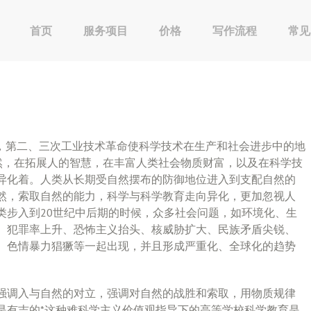
首页
服务项目
价格
写作流程
常见
段，第二、三次工业技术革命使科学技术在生产和社会进步中的地
自然，在拓展人的智慧，在丰富人类社会物质财富，以及在科学技
异化着。人类从长期受自然摆布的防御地位进入到支配自然的
然，索取自然的能力，科学与科学教育走向异化，更加忽视人
类步入到20世纪中后期的时候，众多社会问题，如环境化、生
、犯罪率上升、恐怖主义抬头、核威胁扩大、民族矛盾尖锐、
、色情暴力猖獗等一起出现，并且形成严重化、全球化的趋势
强调入与自然的对立，强调对自然的战胜和索取，用物质规律
是有吉的*这种难科学主义价值观指导下的高等学校科学教育是