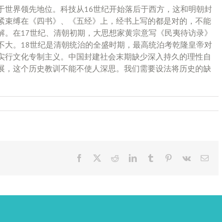
于世界领先地位。科技从16世纪开始落后于西方，这和明朝封
紧束缚在《四书》、《五经》上，经书上写的都是对的，不能
解。在17世纪、清朝初期，大思想家黄宗意写《民夷待访录》
不大。18世纪是清朝统治的全盛时期，最高统泊考乾隆皇帝对
实行文化专制主义。中国封建社会末期缺少深入持久的理性自
展，这个历史教训不能不使人深思。我们需要设法将历史的缺
Facebook
X
Reddit
LinkedIn
Tumblr
Pinterest
Vk
Ema