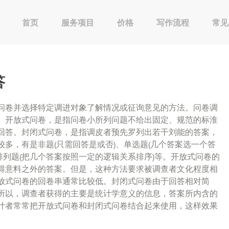
首页
服务项目
价格
写作流程
常见
答
问卷并选择特定调进对象了解情况或征询意见的方法。问卷调
。开放式问卷，是指问卷小所列问题不给出固定、规范的标淮
回答。封闭式问卷，是指调皮者预先罗列出若干刘能的答案，
多，有是非题(只需回答是或否)、单选题(几个答案选一个答
、排列题(把几个答案按照一定的逻辑关系排序)等。开放式问卷的
得意料之外的答案。但是，这种方法要求被调查者文化程度相
放式问卷的回卷串通常比较低。封闭式问卷由于回答相对简
所以，调查者获得的主要是统计学意义的信息，答案所内含的
计者常常把开放式问卷和封闭式问卷结合起来使用，这样效果