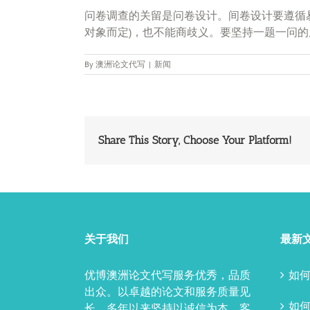
问卷调查的关留是问卷设计。间卷设计要遵循
对象而定)，也不能商歧义。要坚持一题一问
By
澳洲论文代写
|
新闻
Share This Story, Choose Your Platform!
关于我们
最新
优博澳洲论文代写服务优秀，品质
如何
出众。以卓越的论文和服务质量见
如
长，多年以来坚持以诚信为本、客