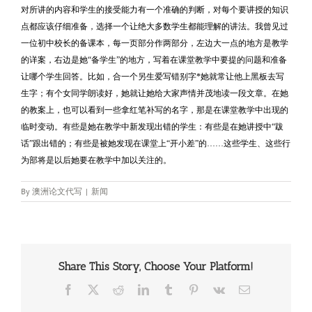
对所讲的内容和学生的接受能力有一个准确的判断，对每个要讲授的知识
点都应该仔细准备，选择一个让绝大多数学生都能理解的讲法。我曾见过
一位初中校长的备课本，每一页部分作两部分，左边大一点的地方是教学
的详案，右边是她
“
备学生
”
的地方，写着在课堂教学中要提的问题和准备
让哪个学生回答。比如，合一个另生爱写错别字
*
她就常让他上黑板去写
生字；有个女同学朗读好，她就让她给大家声情并茂地读一段文章。在她
的教案上，也可以看到一些拿红笔补写的名字，那是在课堂教学中出现的
临时变动。有些是她在教学中新发现出错的学生：有些是在她讲授中
“
跋
话
”
跟出错的；有些是被她发现在课堂上
“
开小差
”
的
……这些学生、这些行
为部将是以后她要在教学中加以关注的。
By
澳洲论文代写
|
新闻
Share This Story, Choose Your Platform!
Facebook
X
Reddit
LinkedIn
Tumblr
Pinterest
Vk
Email