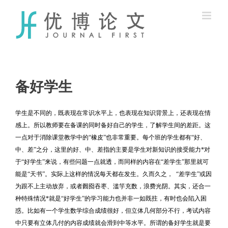
Skip
to
content
备好学生
学生是不同的，既表现在常识水平上，也表现在知识背景上，还表现在情
感上。所以教师要在备课的同时备好自己的学生，了解学生间的差距。这
一点对于消除课堂教学中的
“
橡皮
”
也非常重要。每个班的学生都有
“
好、
中、差
”
之分，这里的好、中、差指的主要是学生对新知识的接受能力
*
对
于
“
好学生
”
来说，有些问题一点就透，而同样的内容在
“
差学生
”
那里就可
能是
“
天书
”
。实际上这样的情况每天都在发生。久而久之，
“
差学生
”
或因
为跟不上主动放弃，或者囫囵吞枣、滥竽充数，浪费光阴。其实，还合一
种特殊情况
*
就是
“
好学生
”
的学习能力也并非一如既拄，有时也会陷入困
惑。比如有一个学生数学综合成绩很好，但立体几何部分不行，考试内容
中只要有立体几付的内容成绩就会滑到中等水平。所谓的备好学生就是要