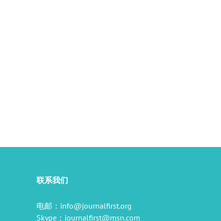
il
联系我们
电邮：
info@journalfirst.org
Skype：
journalfirst@msn.com