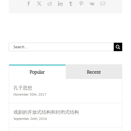
Facebook
X
Reddit
LinkedIn
Tumblr
Pinterest
Vk
Email
Search
for:
Popular
Recent
孔子思想
November 30th, 2017
戏剧的开放式结构和封闭式结构
September 26th, 2016