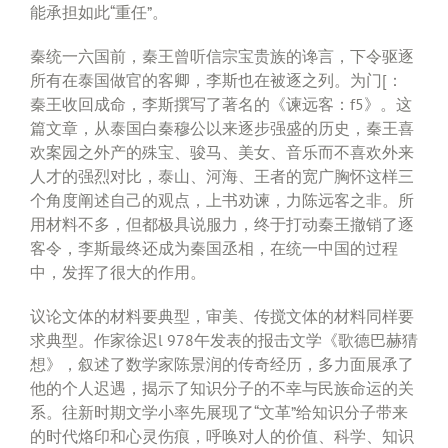
能承担如此“重任”。
秦统一六国前，秦王曾听信宗宝贵族的谗言，下令驱逐
所有在泰国做官的客卿，李斯也在被逐之列。为门[：
秦王收回成命，李斯撰写了著名的《谏远客：f5》。这
篇文章，从泰国白秦穆公以来逐步强盛的历史，秦王喜
欢案园之外产的殊宝、骏马、美女、音乐而不喜欢外来
人才的强烈对比，泰山、河海、王者的宽广胸怀这样三
个角度阐述自己的观点，上书劝谏，力陈远客之非。所
用材料不多，但都极具说服力，终于打动秦王撤销了逐
客令，李斯最终还成为秦国丞相，在统一中国的过程
中，发挥了很大的作用。
议论文体的材料要典型，审美、传搅文体的材料同样要
求典型。作家徐迟l 978午发表的报击文学《歌德巴赫猜
想》，叙述了数学家陈景润的传奇经历，多力面展承了
他的个人迟遇，揭示了知识分子的不幸与民族命运的关
系。往新时期文学小率先展现了“文革”给知识分子带来
的时代烙印和心灵伤痕，呼唤对人的价值、科学、知识