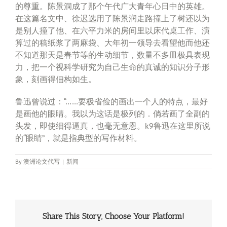
的尊重。陈景洞成了那个午代广大青年心日中的英雄。
在这篇名文中、徐迟选用了陈景润走路撞上了树还以为
是别人撞了他、在六平力米的房间里以床代桌工作、演
算过的稿纸浆了两麻袋、大年初一领导去看望他而他还
不知道那天是春节等的生动细节，数量不多皿极具表现
力，把一个视科学研究为自己生命的真诚的知识分子形
象，刻画得佃构如生。
鲁迅曾说过：“……要极省俭的画出一个人的特点，最好
是画他的眼睛。我以为这话是极列的．倘若画了全副的
头发，即使细得逼真，也毫无意恩。k9鲁迅在这里所说
的“眼睛”，就是指典型的写作材料。
By
澳洲论文代写
|
新闻
Share This Story, Choose Your Platform!