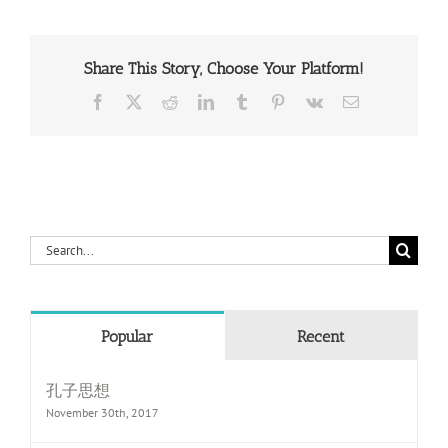
Share This Story, Choose Your Platform!
Facebook
X
Reddit
LinkedIn
Tumblr
Pinterest
Vk
Email
Search
for:
Popular
Recent
孔子思想
November 30th, 2017