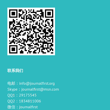
联系我们
电邮：
info@journalfirst.org
Skype：
journalfirst@msn.com
QQ1：29175545
QQ2：1834811006
微信：journalfirst