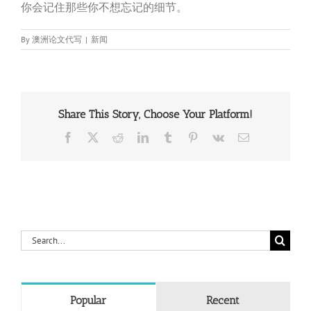
你会记住那些你不想忘记的细节。
By
澳洲论文代写
|
新闻
Share This Story, Choose Your Platform!
Facebook
X
Reddit
LinkedIn
Tumblr
Pinterest
Vk
Email
Search
for:
Popular
Recent