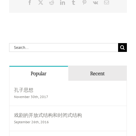
Facebook
X
Reddit
LinkedIn
Tumblr
Pinterest
Vk
Email
Search
for:
Popular
Recent
孔子思想
November 30th, 2017
戏剧的开放式结构和封闭式结构
September 26th, 2016