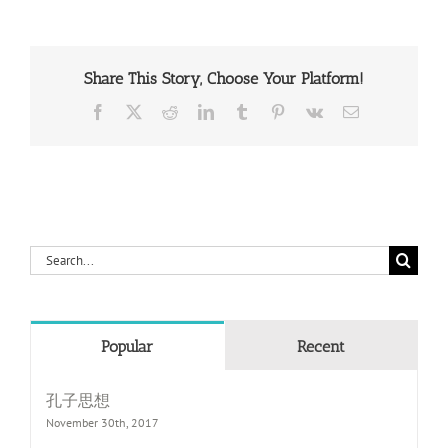
Share This Story, Choose Your Platform!
Facebook
X
Reddit
LinkedIn
Tumblr
Pinterest
Vk
Email
Search
for:
Popular
Recent
孔子思想
November 30th, 2017