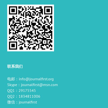
联系我们
电邮：
info@journalfirst.org
Skype：
journalfirst@msn.com
QQ1：29175545
QQ2：1834811006
微信：journalfirst