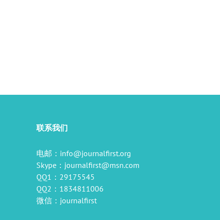
il
联系我们
电邮：
info@journalfirst.org
Skype：
journalfirst@msn.com
QQ1：29175545
QQ2：1834811006
微信：journalfirst