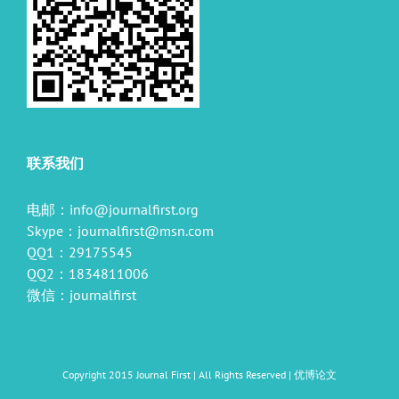
联系我们
电邮：
info@journalfirst.org
Skype：
journalfirst@msn.com
QQ1：29175545
QQ2：1834811006
微信：journalfirst
Copyright 2015 Journal First | All Rights Reserved |
优博论文