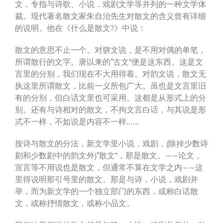
文，专指与诗歌、小说．戏剧文学等并列的一种文学体
裁。现代著名散文家朱自治先生对散文的含义曾有详细
的说明。他在《什么是散文?》中说：
散文的意思不止一个。对骈文说，是不用对偶的单笔，
所谓散行的文字。唐以来的“古文”便是这东西。这是文
言里的分别，我们现在不大用得着。对韵文说，散文无
执这里所谓散文，比前一义所包广大。虽也是文言里旧
有的分别，但白话文里也可采用。这都是从形式上的分
别。还有与诗相对的散文，不拘文言白话，与其说是形
式不一样，不如说是内容不一样……
按诗与散文的分法，新文学里小说，戏剧，(除掉少数诗
剧和少数剧中的韵文外)“散文”，那是散文。——论文，
宣言等不用说也是散文，但通常不算在文学之内——这
里得说明那引号里的散文。那是与诗，小说，戏剧并
举，而为新文学的一个独立部门的东西，或称白话散
文，或称抒情散文，或称小品文。