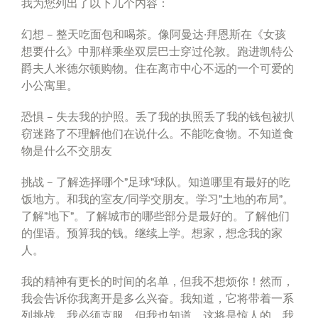
我为您列出了以下几个内容：
幻想 – 整天吃面包和喝茶。像阿曼达·拜恩斯在《女孩
想要什么》中那样乘坐双层巴士穿过伦敦。跑进凯特公
爵夫人米德尔顿购物。住在离市中心不远的一个可爱的
小公寓里。
恐惧 – 失去我的护照。丢了我的执照丢了我的钱包被扒
窃迷路了不理解他们在说什么。不能吃食物。不知道食
物是什么不交朋友
挑战 – 了解选择哪个”足球”球队。知道哪里有最好的吃
饭地方。和我的室友/同学交朋友。学习”土地的布局”。
了解”地下”。了解城市的哪些部分是最好的。了解他们
的俚语。预算我的钱。继续上学。想家，想念我的家
人。
我的精神有更长的时间的名单，但我不想烦你！然而，
我会告诉你我离开是多么兴奋。我知道，它将带着一系
列挑战，我必须克服，但我也知道，这将是惊人的。我