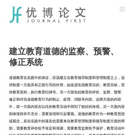
Skip
to
content
建立教育道德的监察、预警、
修正系统
道德教育在实践中的保证，应该建立在教育领导制度和管理制度之上，这
些制度一方面具有正面引导的作用，如促进实现教育目的、教育目标，坚
持教育原则，执行教育纪律等。另一方面包括教育的评价、监察、预警、
修正和对负道德教育行为的制止、处理、消除等内容。这两方面的内容
巾．前一方面内容在以往的教育活动中得到了较好的体现，后一方面内容
则体现得并不充分，需要加强和引起重视。道德的教育作为一种教育思想
或观念，其在实践中的落实也需要来自教育管理制度和领导制度方面的帮
助，需要教育评价给予肯定和强调，需要教育监察给予保护，教育活动中