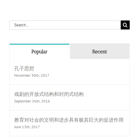
Search
for:
Popular
Recent
孔子思想
November 30th, 2017
戏剧的开放式结构和封闭式结构
September 26th, 2016
教育对社会的文明和进步具有极其巨大的促进作用
June 13th, 2017