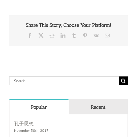
Share This Story, Choose Your Platform!
Facebook
X
Reddit
LinkedIn
Tumblr
Pinterest
Vk
Email
Search
for:
Popular
Recent
孔子思想
November 30th, 2017