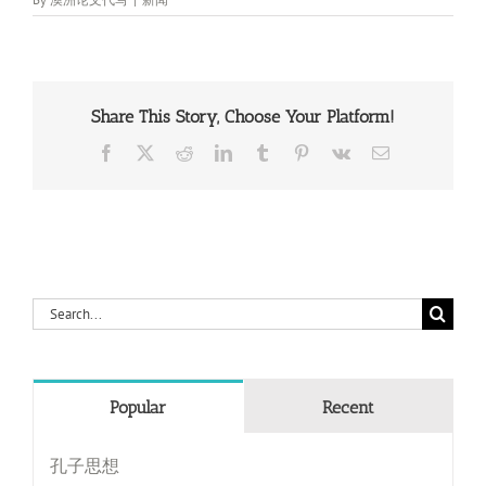
Share This Story, Choose Your Platform!
Facebook
X
Reddit
LinkedIn
Tumblr
Pinterest
Vk
Email
Search
for:
Popular
Recent
孔子思想