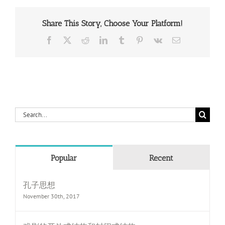
Share This Story, Choose Your Platform!
Facebook
X
Reddit
LinkedIn
Tumblr
Pinterest
Vk
Email
Search
for:
Popular
Recent
孔子思想
November 30th, 2017