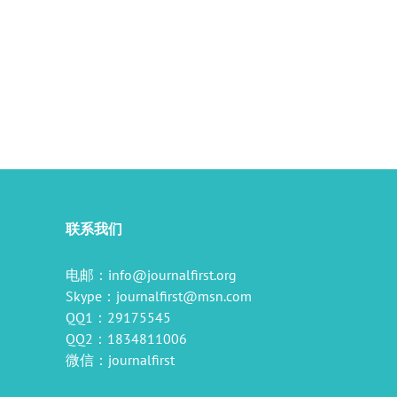
il
联系我们
电邮：
info@journalfirst.org
Skype：
journalfirst@msn.com
QQ1：29175545
QQ2：1834811006
微信：journalfirst