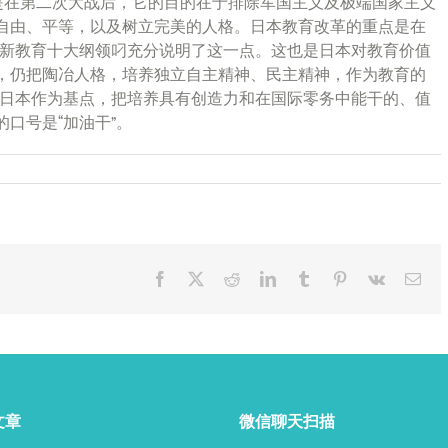
革是在第二次大战后，它的目的在于排除军国主义及极端国家主义
自由、平等，以及树立完美的人格。日本教育改革的重点是在
“新教育十大纲领叼充分说明了这一点。这也是日本对教育价值
，仍把陶冶人格，培养独立自主精神、民主精神，作为教育的
出日本作为基点，把培养具有创造力和在国际零务中能干的、值
口号是“加油干”。
Facebook
X
Reddit
LinkedIn
Tumblr
Pinterest
Vk
Ema
文章
微信聊天扫描