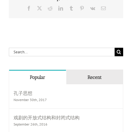
Facebook
X
Reddit
LinkedIn
Tumblr
Pinterest
Vk
Email
Search
for:
Popular
Recent
孔子思想
November 30th, 2017
戏剧的开放式结构和封闭式结构
September 26th, 2016