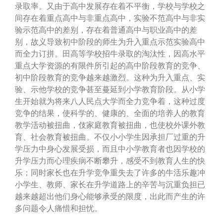
录取率。又由于高中发展存在着不平衡，学校与学校之
间存在着重点高中与非重点高中，实验不范高中与非实
验示范高中的差别，存在着普通高中与职业高中的差
别，故义导致初中阶段的师生为升入重点示范实验高中
而全力订拼。田高等学校招牛录取的淘汰性，因高水平
重点大学资源的有限件所引起的高中阶段教育的竞争、
初中阶段教育的竞争越来越激烈。这种为升入重点、实
验、示他学校的竞争甚至蔓延到小学教育阶段。从小学
生开始就为将来八人民点大学而全力竞争着，这种过度
竞争的结果，使科学的、健康的、全面的培养人的教育
教学活动被扭曲，伎家庭教育被扭曲，也使校外课外教
育、社会教育被扭曲。不仅小小学生因承担厂过重的升
学压力中身心发展受损，而且中小学教育者也因学校的
升学压力而心理疾病不断攀升，感受不到教育人生的快
乐；同时家长也在升学竞争重失去了许多的牛活乐趣冲
小学生、教师、家长在升学道路上的辛苦与沉重负担已
越来越超出他们身心能够承受的限度，出此而产生的许
多问题令人痛惜和担忧。