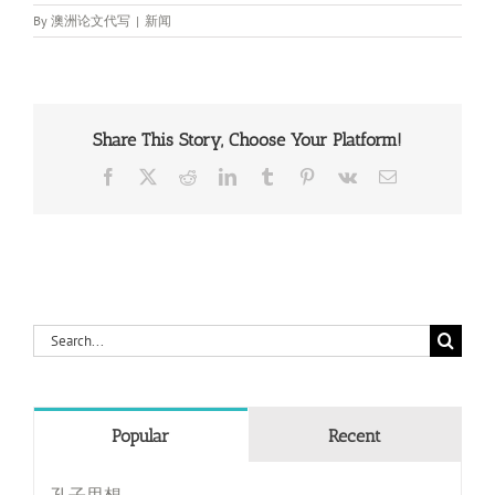
By
澳洲论文代写
|
新闻
Share This Story, Choose Your Platform!
Facebook
X
Reddit
LinkedIn
Tumblr
Pinterest
Vk
Email
Search
for:
Popular
Recent