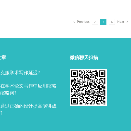
Previous
Next
2
3
4
文章
微信聊天扫描
克服学术写作延迟?
何在学术论文写作中应用缩略
缩略词?
何通过正确的设计提高演讲成
?