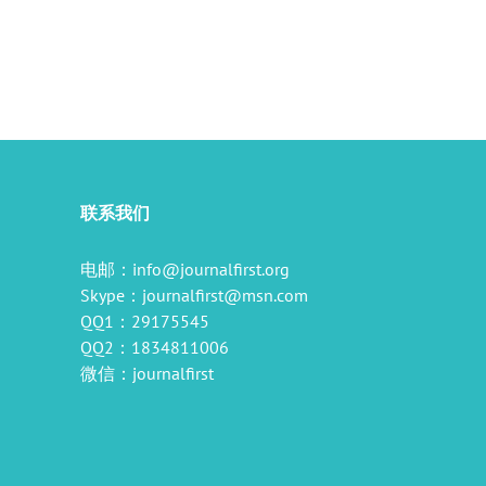
联系我们
电邮：
info@journalfirst.org
Skype：
journalfirst@msn.com
QQ1：29175545
QQ2：1834811006
微信：journalfirst