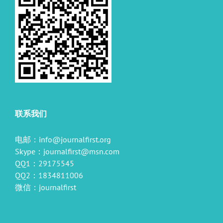
联系我们
电邮：
info@journalfirst.org
Skype：
journalfirst@msn.com
QQ1：29175545
QQ2：1834811006
微信：journalfirst