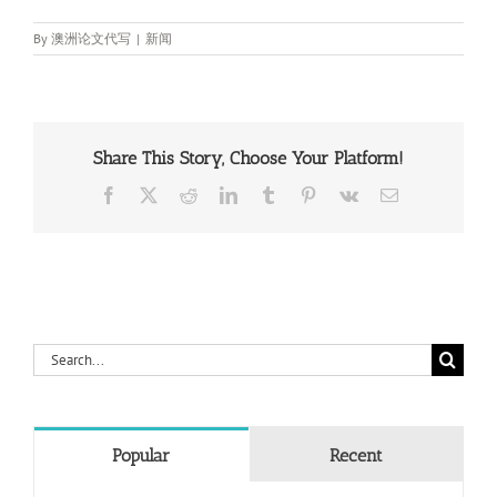
By
澳洲论文代写
|
新闻
Share This Story, Choose Your Platform!
Facebook
X
Reddit
LinkedIn
Tumblr
Pinterest
Vk
Email
Search
for:
Popular
Recent