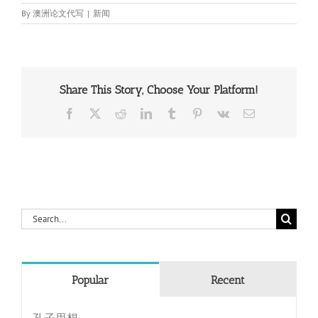
By
澳洲论文代写
|
新闻
Share This Story, Choose Your Platform!
Facebook
X
Reddit
LinkedIn
Tumblr
Pinterest
Vk
Email
Search
for:
Popular
Recent