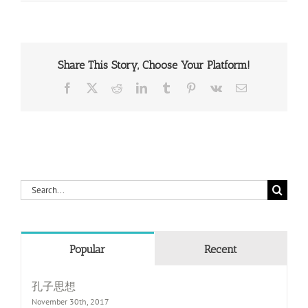
Share This Story, Choose Your Platform!
Facebook
X
Reddit
LinkedIn
Tumblr
Pinterest
Vk
Email
Search
for:
Popular
Recent
孔子思想
November 30th, 2017