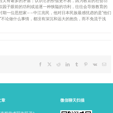
程又有诸多的矛盾；认识它的价值更不易，因为教育的社会功
仅园子眼前的功利或追逐一种狭隘的功利，往往会导致教育的
时期一位思想家——中江兆民，他对日本民族最感忧虑的是“他们
，“不论做什么事情，都没有深沉和远大的抱负，而不免流于浅
Facebook
X
Reddit
LinkedIn
Tumblr
Pinterest
Vk
Ema
文章
微信聊天扫描