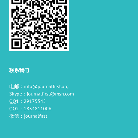
联系我们
电邮：
info@journalfirst.org
Skype：
journalfirst@msn.com
QQ1：29175545
QQ2：1834811006
微信：journalfirst